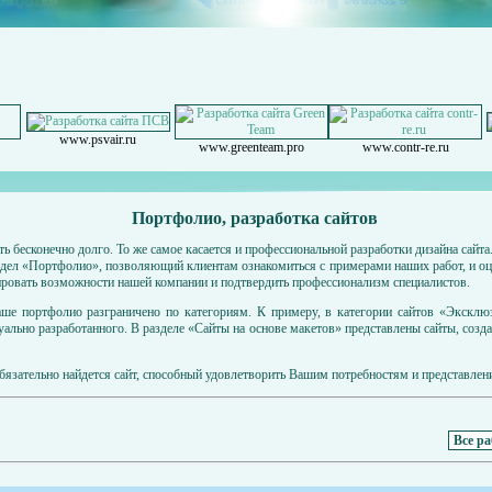
www.psvair.ru
www.greenteam.pro
www.contr-re.ru
Портфолио, разработка сайтов
ь бесконечно долго. То же самое касается и профессиональной разработки дизайна сайта
аздел «Портфолио», позволяющий клиентам ознакомиться с примерами наших работ, и оц
ировать возможности нашей компании и подтвердить профессионализм специалистов.
наше портфолио разграничено по категориям. К примеру, в категории сайтов «Эксклю
уально разработанного. В разделе «Сайты на основе макетов» представлены сайты, созд
бязательно найдется сайт, способный удовлетворить Вашим потребностям и представлен