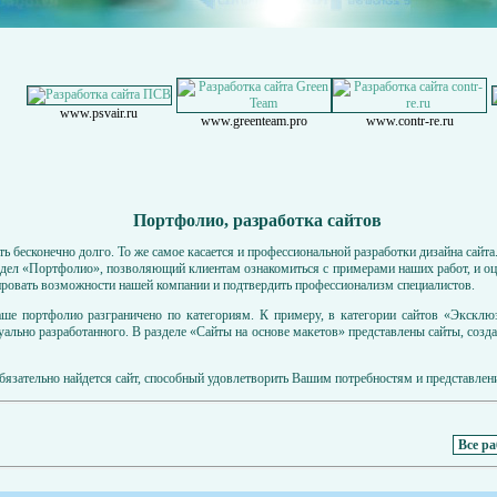
www.psvair.ru
www.greenteam.pro
www.contr-re.ru
Портфолио, разработка сайтов
ь бесконечно долго. То же самое касается и профессиональной разработки дизайна сайта
аздел «Портфолио», позволяющий клиентам ознакомиться с примерами наших работ, и оц
ировать возможности нашей компании и подтвердить профессионализм специалистов.
наше портфолио разграничено по категориям. К примеру, в категории сайтов «Эксклю
уально разработанного. В разделе «Сайты на основе макетов» представлены сайты, созд
бязательно найдется сайт, способный удовлетворить Вашим потребностям и представлен